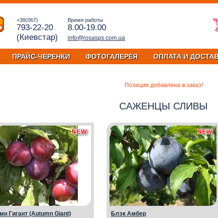
+38(067)
Время работы
793-22-20
8.00-19.00
(Киевстар)
info@rosasps.com.ua
ПРАЙС-ЧЕРЕНКИ
ФОТОГАЛЕРЕЯ
ОПЛАТА И ДОСТА
Позиция добавлена в заказ!
САЖЕНЦЫ СЛИВЫ
мн Гигант (Autumn Giant)
Блэк Амбер