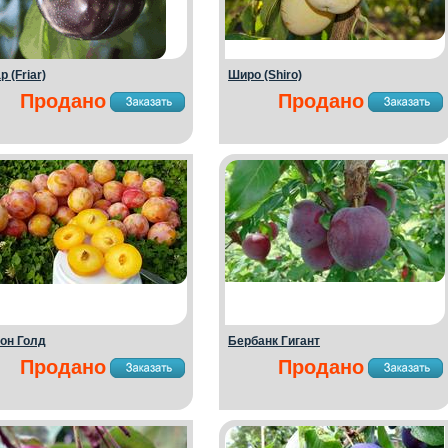
 (Friar)
Широ (Shiro)
Продано
Продано
он Голд
Бербанк Гигант
Продано
Продано