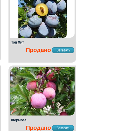
Топ Хит
Продано
Формоза
Продано