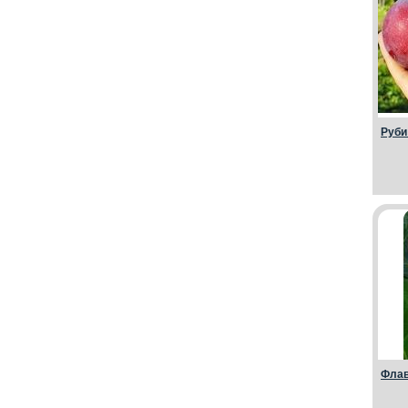
Руби
Флав