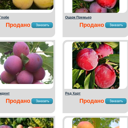
Глобе
Оцарк Премьер
Продано
Продано
идент
Ред Харт
Продано
Продано