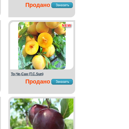
Продано
То-Че-Сан (T.C.Sun)
Продано