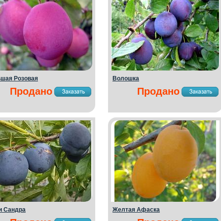
шая Розовая
Волошка
Продано
Продано
 Сандра
Желтая Афаска