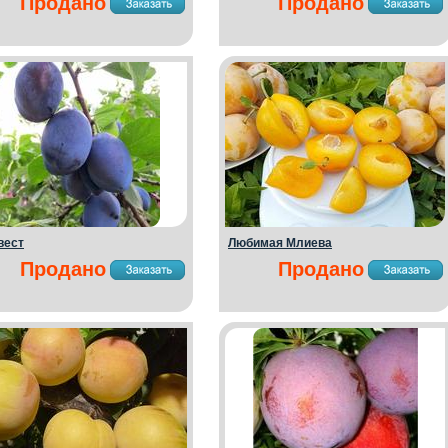
Продано
Продано
вест
Любимая Млиева
Продано
Продано