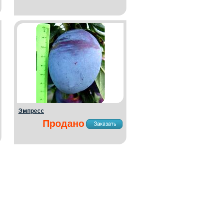
Эмпресс
Продано