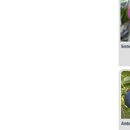
Боль
Дофи