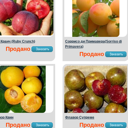
 Кранч (Ruby Crunch)
Соррисо ди Примавера(Sorriso di
Primavera)
Продано
Продано
ор Квин
Флавор Супреме
Продано
Продано