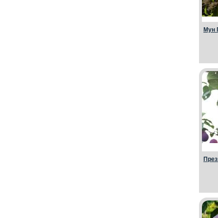
Мун 
През