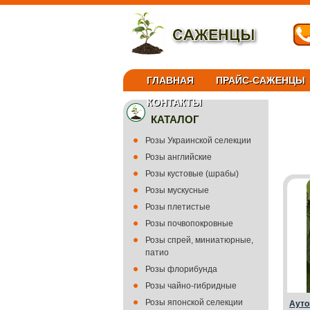
ГЛАВНАЯ
ПРАЙС-САЖЕНЦЫ
КОНТАКТЫ
КАТАЛОГ
Розы Украинской селекции
Розы английские
Розы кустовые (шрабы)
Розы мускусные
Розы плетистые
Розы почвопокровные
Розы спрей, миниатюрные,
патио
Розы флорибунда
Розы чайно-гибридные
Розы японской селекции
Ауто