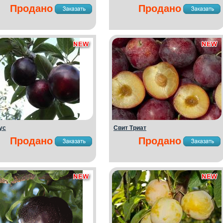
Продано
Продано
ус
Свит Триат
Продано
Продано