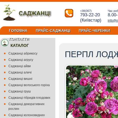
+38(067)
Час ро
793-22-20
8.00
(Київстар)
info@r
ГОЛОВНА
ПРАЙС-САДЖАНЦІ
ПРАЙС-ЧЕРЕНКИ
КОНТАКТИ
КАТАЛОГ
ПЕРПЛ ЛОД
Саджанці абрикосу
Саджанці агрусу
Саджанці айви
Саджанці аличі
Саджанці вишні
Саджанці волоського горіха
Саджанці груш
Саджанці гібридів плодових
Саджанці декоративних
рослин
Саджанці колоновидних