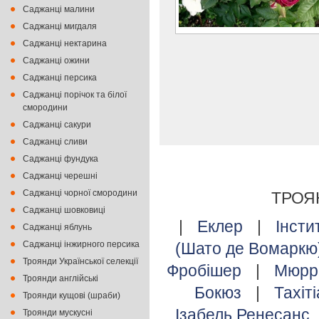
Саджанці малини
Саджанці мигдаля
Саджанці нектарина
Саджанці ожини
Саджанці персика
Саджанці порічок та білої
смородини
Саджанці сакури
Саджанці сливи
Саджанці фундука
Саджанці черешні
Саджанці чорної смородини
ТРОЯ
Саджанці шовковиці
|
Еклер
|
Інсти
Саджанці яблунь
Саджанці інжирного персика
(Шато де Вомаркю
Троянди Української селекції
Фробішер
|
Мюрр
Троянди англійські
Бокюз
|
Тахіт
Троянди кущові (шраби)
Ізабель Ренесанс
Троянди мускусні