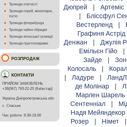
Троянди плетисті
Дюпрей
|
Артеміс
Троянди спрей, мініатюрні,
|
Бліссфул С
патіо
Троянди флорибунда
Вестерленд
|
Троянди чайно-гібридні
Графиня Астрід
Троянди японської селекції
Денжан
|
Джулія 
Троянди ґрунтопокривні
Емільєн Гійо
|
РОЗПРОДАЖ
Зайде
|
Зо
Колосаль
|
Кора
КОНТАКТИ
|
Ладуре
|
ЛандЛ
ПРИЙОМ ЗАМОВЛЕНЬ
де Молінар
|
Л
+38(067) 793-22-20 (Київстар)
Марлен Шарель
Україна Дніпропетровська обл.
Сентенніал
|
Мі
с. Спаське
Надя Мейяндекор
Час роботи: 8.00-19.00
Розер
|
Німет