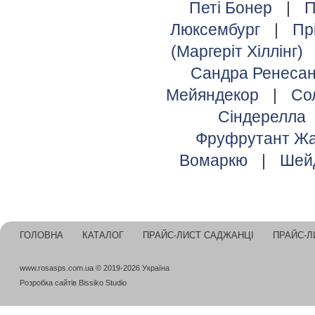
Петі Бонер
|
П
Люксембург
|
Пр
(Маргеріт Хіллінг)
Сандра Ренеса
Мейяндекор
|
Со
Сіндерелла
Фруфрутант Жа
Вомаркю
|
Шей
ГОЛОВНА
КАТАЛОГ
ПРАЙС-ЛИСТ САДЖАНЦІ
ПРАЙС-Л
www.rosasps.com.ua © 2019-2026 Україна
Розробка сайтів
Bissiko Studio