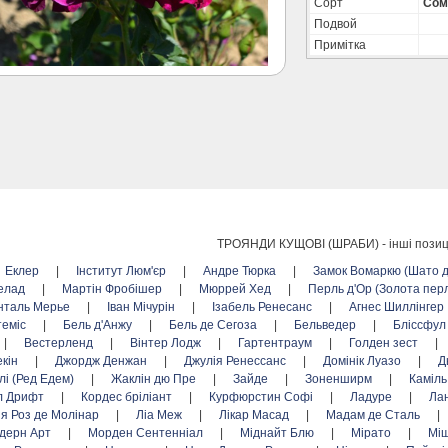
Сорт
Сом
Подвой
Примітка
ТРОЯНДИ КУЩОВІ (ШРАБИ) -
інші позиц
Еклер
|
Інститут Люм'єр
|
Андре Тюрка
|
Замок Вомаркю (Шато 
елад
|
Мартін Фробішер
|
Мюррей Хед
|
Перль д'Ор (Золота пер
нталь Мерье
|
Іван Мічурін
|
Ізабель Ренесанс
|
Агнес Шиллінгер
теміс
|
Бель д'Анжу
|
Бель де Сегоза
|
Бельведер
|
Бліссфу
|
Вестерленд
|
Вінтер Лодж
|
Гартентраум
|
Голден зест
|
екін
|
Джордж Денжан
|
Джулія Ренессанс
|
Домінік Луазо
|
Д
лі (Ред Едем)
|
Жаклін дю Пре
|
Зайде
|
Зоненширм
|
Каміль
л Дрифт
|
Кордес бріліант
|
Курфюрстин Софі
|
Ладуре
|
Ла
я Роз де Молінар
|
Ліа Меж
|
Лікар Масад
|
Мадам де Сталь
|
дерн Арт
|
Морден Сентенніал
|
Міднайт Блю
|
Мірато
|
Міш