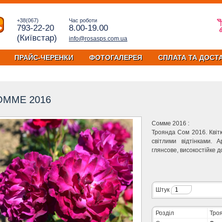
+38(067)
Час роботи
793-22-20
8.00-19.00
(Київстар)
info@rosasps.com.ua
ПРАЙС-ЧЕРЕНКИ
ФОТОГАЛЕРЕЯ
СПЛАТА ТА ДОСТ
ОММЕ 2016
Сомме 2016 :
Троянда Сом 2016. Квіт
світлими відтінками. 
глянсове, високостійке д
Штук
Розділ
Троя