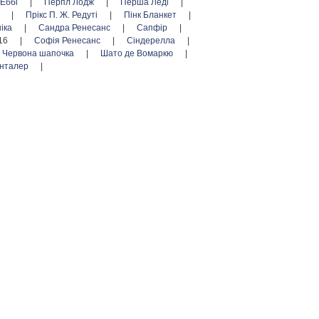
 Еббі
|
Перпл Лодж
|
Перша Леді
|
г
|
Прікс П. Ж. Редуті
|
Пінк Бланкет
|
ніка
|
Сандра Ренесанс
|
Сапфір
|
16
|
Софія Ренесанс
|
Сіндерелла
|
Червона шапочка
|
Шато де Вомаркю
|
нталер
|