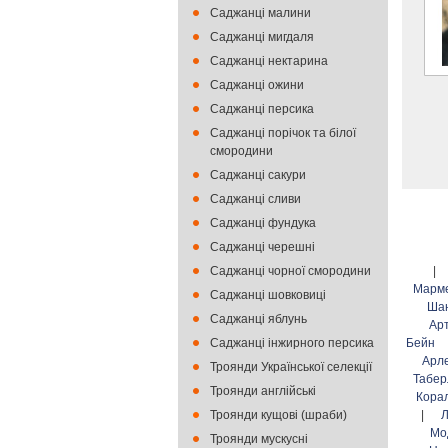
Саджанці малини
Саджанці мигдаля
Саджанці нектарина
Саджанці ожини
Саджанці персика
Саджанці порічок та білої
смородини
Саджанці сакури
Саджанці сливи
Саджанці фундука
Саджанці черешні
Саджанці чорної смородини
|
Марм
Саджанці шовковиці
Ша
Саджанці яблунь
Ар
Саджанці інжирного персика
Бейн
Арл
Троянди Української селекції
Табер
Троянди англійські
Кора
Троянди кущові (шраби)
|
Л
Мо
Троянди мускусні