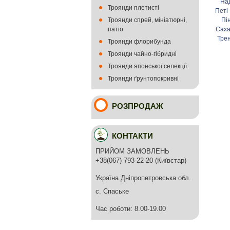
На
Троянди плетисті
Петі
Троянди спрей, мініатюрні,
Пі
патіо
Сах
Тре
Троянди флорибунда
Троянди чайно-гібридні
Троянди японської селекції
Троянди ґрунтопокривні
РОЗПРОДАЖ
КОНТАКТИ
ПРИЙОМ ЗАМОВЛЕНЬ
+38(067) 793-22-20 (Київстар)
Україна Дніпропетровська обл.
с. Спаське
Час роботи: 8.00-19.00