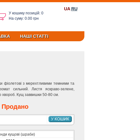
UA
RU
У кошику позицій: 0
На суму: 0.00 грн
АВКА
НАШІ СТАТТІ
ки фіолетові з мерехтливими темними та
Аромат сильний. Листя яскраво-зелене,
о хвороб. Кущ заввишки 50-80 см.
Продано
нди кущові (шраби)