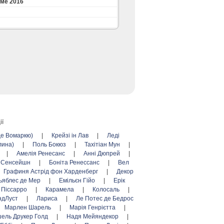
ме 2016
ії
де Вомаркю)
|
Крейзі ін Лав
|
Леді
лина)
|
Поль Бокюз
|
Тахітіан Мун
|
|
Амелія Ренесанс
|
Анні Дюпрей
|
л Сенсейшн
|
Боніта Ренессанс
|
Вел
Графиня Астрід фон Харденберг
|
Декор
ьяблес де Мер
|
Емільєн Гійо
|
Ерік
 Піссарро
|
Карамела
|
Колосаль
|
ндЛуст
|
Лариса
|
Ле Потес де Бедрос
Марлен Шарель
|
Марія Генрієтта
|
ель Друкер Голд
|
Надя Мейяндекор
|