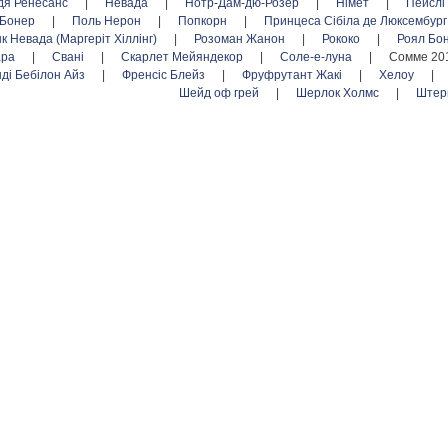
дя Ренесанс
|
Невада
|
Нотр-Дам-дю-Розер
|
Німет
|
Пейслі
 Бонер
|
Поль Нерон
|
Попкорн
|
Принцеса Сібіла де Люксембур
нк Невада (Маргеріт Хіллінг)
|
Розоман Жанон
|
Рококо
|
Роял Бо
ара
|
Свані
|
Скарлет Мейяндекор
|
Соле-е-луна
|
Сомме 20
нді Бебілон Айз
|
Френсіс Блейз
|
Фруфрутант Жакі
|
Хелоу
|
Шейд оф грей
|
Шерлок Холмс
|
Штер