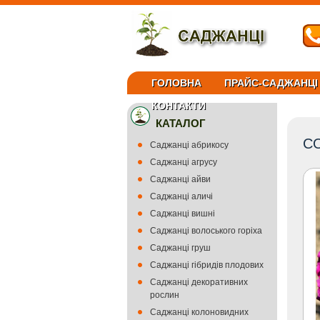
ГОЛОВНА
ПРАЙС-САДЖАНЦІ
КОНТАКТИ
КАТАЛОГ
С
Саджанці абрикосу
Саджанці агрусу
Саджанці айви
Саджанці аличі
Саджанці вишні
Саджанці волоського горіха
Саджанці груш
Саджанці гібридів плодових
Саджанці декоративних
рослин
Саджанці колоновидних