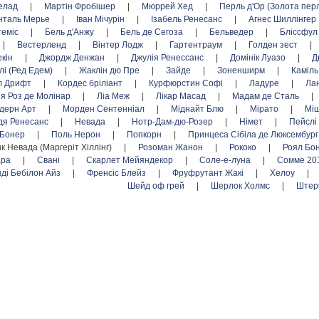
елад
|
Мартін Фробішер
|
Мюррей Хед
|
Перль д'Ор (Золота пер
нталь Мерье
|
Іван Мічурін
|
Ізабель Ренесанс
|
Агнес Шиллінгер
теміс
|
Бель д'Анжу
|
Бель де Сегоза
|
Бельведер
|
Бліссфу
|
Вестерленд
|
Вінтер Лодж
|
Гартентраум
|
Голден зест
|
екін
|
Джордж Денжан
|
Джулія Ренессанс
|
Домінік Луазо
|
Д
лі (Ред Едем)
|
Жаклін дю Пре
|
Зайде
|
Зоненширм
|
Каміль
л Дрифт
|
Кордес бріліант
|
Курфюрстин Софі
|
Ладуре
|
Ла
я Роз де Молінар
|
Ліа Меж
|
Лікар Масад
|
Мадам де Сталь
|
дерн Арт
|
Морден Сентенніал
|
Міднайт Блю
|
Мірато
|
Міш
дя Ренесанс
|
Невада
|
Нотр-Дам-дю-Розер
|
Німет
|
Пейслі
 Бонер
|
Поль Нерон
|
Попкорн
|
Принцеса Сібіла де Люксембур
нк Невада (Маргеріт Хіллінг)
|
Розоман Жанон
|
Рококо
|
Роял Бо
ара
|
Свані
|
Скарлет Мейяндекор
|
Соле-е-луна
|
Сомме 20
нді Бебілон Айз
|
Френсіс Блейз
|
Фруфрутант Жакі
|
Хелоу
|
Шейд оф грей
|
Шерлок Холмс
|
Штер