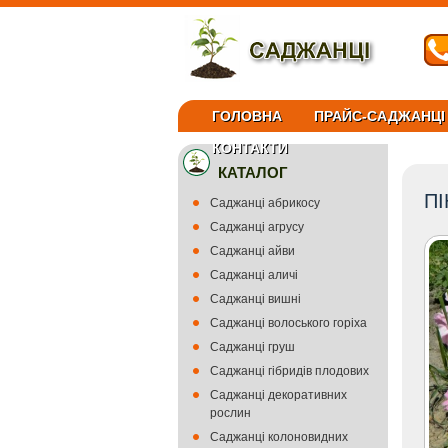
ГОЛОВНА
ПРАЙС-САДЖАНЦІ
КОНТАКТИ
КАТАЛОГ
ПІ
Саджанці абрикосу
Саджанці агрусу
Саджанці айви
Саджанці аличі
Саджанці вишні
Саджанці волоського горіха
Саджанці груш
Саджанці гібридів плодових
Саджанці декоративних
рослин
Саджанці колоновидних