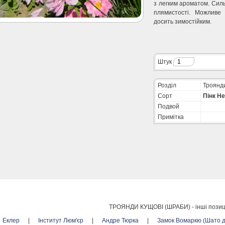
з легким ароматом. Сил
плямистості. Можливе
досить зимостійким.
Штук
Розділ
Троянди
Сорт
Пінк Не
Подвой
Примітка
ТРОЯНДИ КУЩОВІ (ШРАБИ) -
інші позиц
Еклер
|
Інститут Люм'єр
|
Андре Тюрка
|
Замок Вомаркю (Шато 