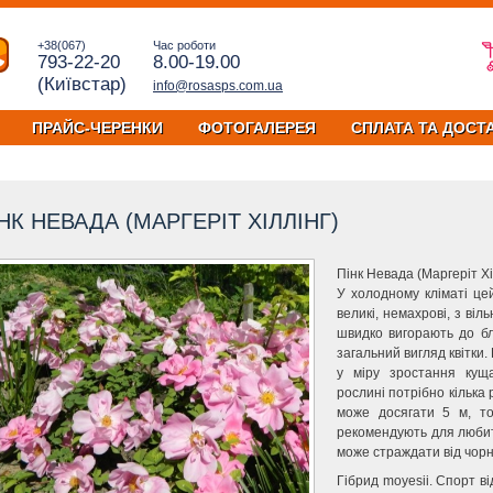
+38(067)
Час роботи
793-22-20
8.00-19.00
(Київстар)
info@rosasps.com.ua
ПРАЙС-ЧЕРЕНКИ
ФОТОГАЛЕРЕЯ
СПЛАТА ТА ДОСТ
НК НЕВАДА (МАРГЕРІТ ХІЛЛІНГ)
Пінк Невада (Маргеріт Хіл
У холодному кліматі це
великі, немахрові, з ві
швидко вигорають до бл
загальний вигляд квітки. 
у міру зростання кущ
рослині потрібно кілька 
може досягати 5 м, тод
рекомендують для любите
може страждати від чорн
Гібрид moyesii. Спорт ві