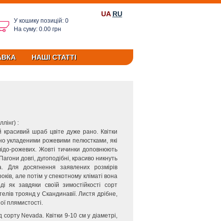
UA
RU
У кошику позицій: 0
На суму: 0.00 грн
АВКА
НАШІ СТАТТІ
лінг) :
й красивий шраб цвіте дуже рано. Квітки
льно укладеними рожевими пелюстками, які
ідо-рожевих. Жовті тичинки доповнюють
Пагони довгі, дугоподібні, красиво никнуть
а. Для досягнення заявлених розмірів
років, але потім у спекотному кліматі вона
і як завдяки своїй зимостійкості сорт
лів троянд у Скандинавії. Листя дрібне,
ої плямистості.
д сорту Nevada. Квітки 9-10 см у діаметрі,