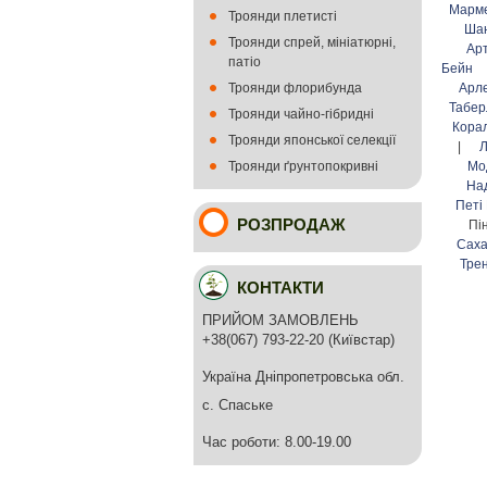
Марм
Троянди плетисті
Ша
Троянди спрей, мініатюрні,
Ар
патіо
Бейн
Троянди флорибунда
Арл
Табер
Троянди чайно-гібридні
Кора
Троянди японської селекції
|
Л
Троянди ґрунтопокривні
Мо
На
Петі
РОЗПРОДАЖ
Пі
Сах
Тре
КОНТАКТИ
ПРИЙОМ ЗАМОВЛЕНЬ
+38(067) 793-22-20 (Київстар)
Україна Дніпропетровська обл.
с. Спаське
Час роботи: 8.00-19.00