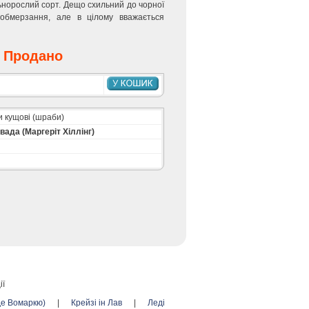
ьнорослий сорт. Дещо схильний до чорної
 обмерзання, але в цілому вважається
Продано
 кущові (шраби)
вада (Маргеріт Хіллінг)
ії
де Вомаркю)
|
Крейзі ін Лав
|
Леді