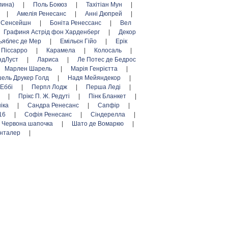
лина)
|
Поль Бокюз
|
Тахітіан Мун
|
|
Амелія Ренесанс
|
Анні Дюпрей
|
л Сенсейшн
|
Боніта Ренессанс
|
Вел
Графиня Астрід фон Харденберг
|
Декор
ьяблес де Мер
|
Емільєн Гійо
|
Ерік
 Піссарро
|
Карамела
|
Колосаль
|
ндЛуст
|
Лариса
|
Ле Потес де Бедрос
Марлен Шарель
|
Марія Генрієтта
|
ель Друкер Голд
|
Надя Мейяндекор
|
 Еббі
|
Перпл Лодж
|
Перша Леді
|
г
|
Прікс П. Ж. Редуті
|
Пінк Бланкет
|
ніка
|
Сандра Ренесанс
|
Сапфір
|
16
|
Софія Ренесанс
|
Сіндерелла
|
Червона шапочка
|
Шато де Вомаркю
|
нталер
|