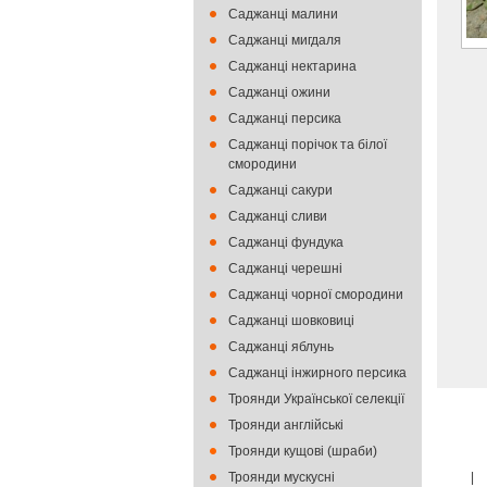
Саджанці малини
Саджанці мигдаля
Саджанці нектарина
Саджанці ожини
Саджанці персика
Саджанці порічок та білої
смородини
Саджанці сакури
Саджанці сливи
Саджанці фундука
Саджанці черешні
Саджанці чорної смородини
Саджанці шовковиці
Саджанці яблунь
Саджанці інжирного персика
Троянди Української селекції
Троянди англійські
Троянди кущові (шраби)
Троянди мускусні
|