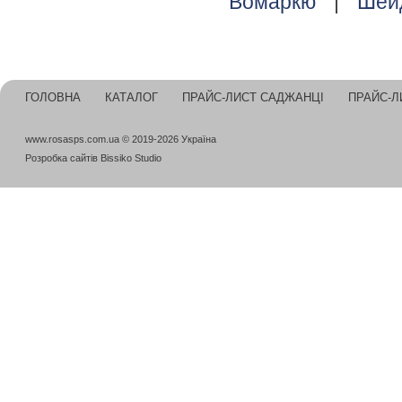
Вомаркю
|
Шей
ГОЛОВНА
КАТАЛОГ
ПРАЙС-ЛИСТ САДЖАНЦІ
ПРАЙС-Л
www.rosasps.com.ua © 2019-2026 Україна
Розробка сайтів
Bissiko Studio