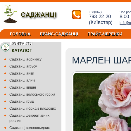
+38(067)
Час ро
793-22-20
8.00
(Київстар)
info@r
ГОЛОВНА
ПРАЙС-САДЖАНЦІ
ПРАЙС-ЧЕРЕНКИ
КОНТАКТИ
КАТАЛОГ
МАРЛЕН ША
Саджанці абрикосу
Саджанці агрусу
Саджанці айви
Саджанці аличі
Саджанці вишні
Саджанці волоського горіха
Саджанці груш
Саджанці гібридів плодових
Саджанці декоративних
рослин
Саджанці колоновидних