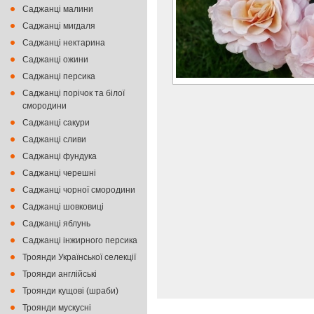
Саджанці малини
Саджанці мигдаля
Саджанці нектарина
Саджанці ожини
Саджанці персика
Саджанці порічок та білої
смородини
Саджанці сакури
Саджанці сливи
Саджанці фундука
Саджанці черешні
Саджанці чорної смородини
Саджанці шовковиці
Саджанці яблунь
Саджанці інжирного персика
Троянди Української селекції
Троянди англійські
Троянди кущові (шраби)
Троянди мускусні