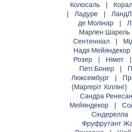
Колосаль
|
Кора
|
Ладуре
|
ЛандЛ
де Молінар
|
Л
Марлен Шарель
Сентенніал
|
Мі
Надя Мейяндекор
Розер
|
Німет
Петі Бонер
|
П
Люксембург
|
Пр
(Маргеріт Хіллінг)
Сандра Ренеса
Мейяндекор
|
Со
Сіндерелла
Фруфрутант Жа