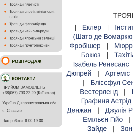
Троянди плетисті
Троянди спрей, мініатюрні,
ТРОЯ
патіо
Троянди флорибунда
|
Еклер
|
Інсти
Троянди чайно-гібридні
(Шато де Вомаркю
Троянди японської селекції
Фробішер
|
Мюрр
Троянди ґрунтопокривні
Бокюз
|
Тахіт
РОЗПРОДАЖ
Ізабель Ренесанс
Дюпрей
|
Артеміс
КОНТАКТИ
|
Бліссфул С
ПРИЙОМ ЗАМОВЛЕНЬ
Вестерленд
|
+38(067) 793-22-20 (Київстар)
Графиня Астрід
Україна Дніпропетровська обл.
Денжан
|
Джулія 
с. Спаське
Емільєн Гійо
|
Час роботи: 8.00-19.00
Зайде
|
Зо