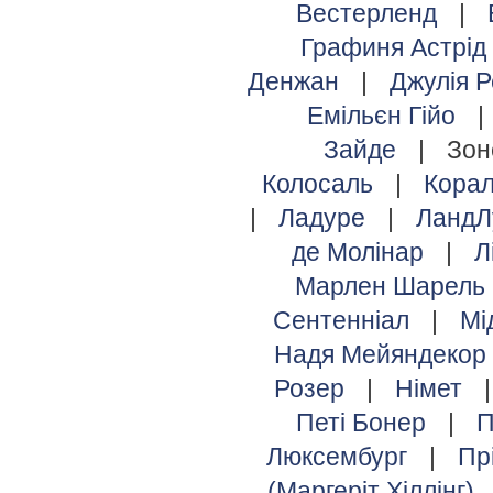
Вестерленд
|
Графиня Астрід
Денжан
|
Джулія 
Емільєн Гійо
|
Зайде
|
Зо
Колосаль
|
Кора
|
Ладуре
|
ЛандЛ
де Молінар
|
Л
Марлен Шарель
Сентенніал
|
Мі
Надя Мейяндекор
Розер
|
Німет
Петі Бонер
|
П
Люксембург
|
Пр
(Маргеріт Хіллінг)