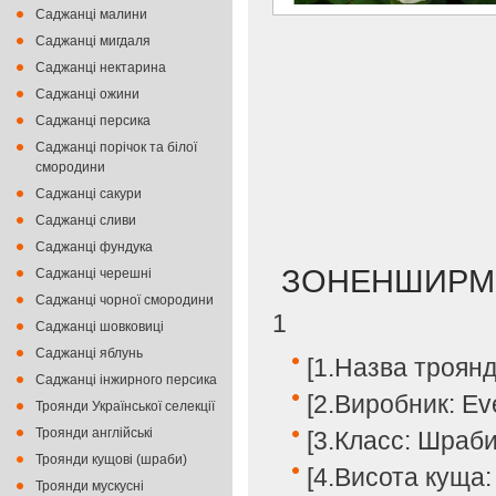
Саджанці малини
Саджанці мигдаля
Саджанці нектарина
Саджанці ожини
Саджанці персика
Саджанці порічок та білої
смородини
Саджанці сакури
Саджанці сливи
Саджанці фундука
ЗОНЕНШИРМ
Саджанці черешні
Саджанці чорної смородини
1
Саджанці шовковиці
Саджанці яблунь
[1.Назва троян
Саджанці інжирного персика
[2.Виробник: Ev
Троянди Української селекції
Троянди англійські
[3.Класс: Шраб
Троянди кущові (шраби)
[4.Висота куща:
Троянди мускусні