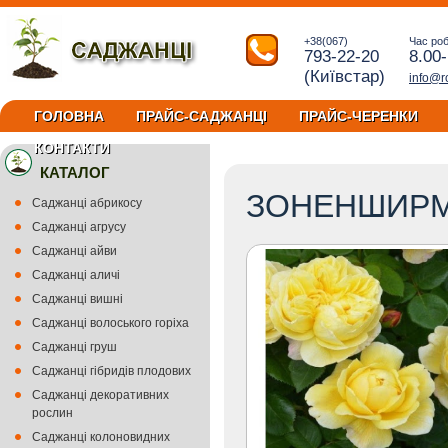
+38(067)
Час ро
793-22-20
8.00
(Київстар)
info@r
ГОЛОВНА
ПРАЙС-САДЖАНЦІ
ПРАЙС-ЧЕРЕНКИ
КОНТАКТИ
КАТАЛОГ
ЗОНЕНШИР
Саджанці абрикосу
Саджанці агрусу
Саджанці айви
Саджанці аличі
Саджанці вишні
Саджанці волоського горіха
Саджанці груш
Саджанці гібридів плодових
Саджанці декоративних
рослин
Саджанці колоновидних