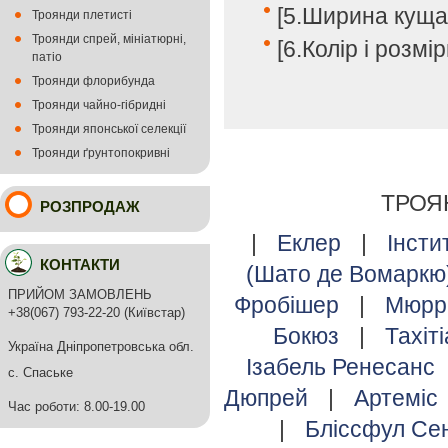
[5.Ширина куща:
Троянди плетисті
Троянди спрей, мініатюрні,
[6.Колір і розмі
патіо
Троянди флорибунда
Троянди чайно-гібридні
Троянди японської селекції
Троянди ґрунтопокривні
ТРОЯ
РОЗПРОДАЖ
|
Еклер
|
Інсти
КОНТАКТИ
(Шато де Вомаркю
ПРИЙОМ ЗАМОВЛЕНЬ
Фробішер
|
Мюрр
+38(067) 793-22-20 (Київстар)
Бокюз
|
Тахіт
Україна Дніпропетровська обл.
Ізабель Ренесанс
с. Спаське
Дюпрей
|
Артеміс
Час роботи: 8.00-19.00
|
Бліссфул С