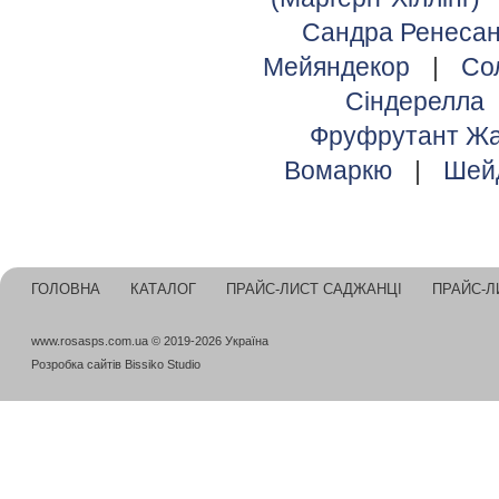
Сандра Ренеса
Мейяндекор
|
Со
Сіндерелла
Фруфрутант Жа
Вомаркю
|
Шей
ГОЛОВНА
КАТАЛОГ
ПРАЙС-ЛИСТ САДЖАНЦІ
ПРАЙС-Л
www.rosasps.com.ua © 2019-2026 Україна
Розробка сайтів
Bissiko Studio