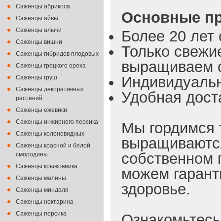
Саженцы абрикоса
Основные пр
Саженцы айвы
Саженцы алычи
Более 20 лет 
Саженцы вишни
Только свежи
Саженцы гибридов плодовых
выращиваем с
Саженцы грецкого ореха
Индивидуальн
Саженцы груш
Саженцы декоративных
Удобная доста
растений
Саженцы ежевики
Саженцы инжирного персика
Мы гордимся 
Саженцы колоновидных
выращиваются
Саженцы красной и белой
собственном 
смородины
Саженцы крыжовника
можем гарант
Саженцы малины
здоровье.
Саженцы миндаля
Саженцы нектарина
Саженцы персика
Ознакомьтесь