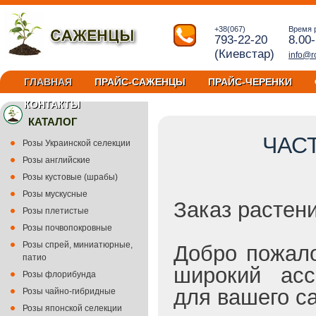
+38(067)
Время 
793-22-20
8.00
(Киевстар)
info@r
ГЛАВНАЯ
ПРАЙС-САЖЕНЦЫ
ПРАЙС-ЧЕРЕНКИ
КОНТАКТЫ
КАТАЛОГ
ЧАС
Розы Украинской селекции
Розы английские
Розы кустовые (шрабы)
Розы мускусные
Заказ растен
Розы плетистые
Розы почвопокровные
Розы спрей, миниатюрные,
Добро пожало
патио
широкий асс
Розы флорибунда
для вашего с
Розы чайно-гибридные
Розы японской селекции