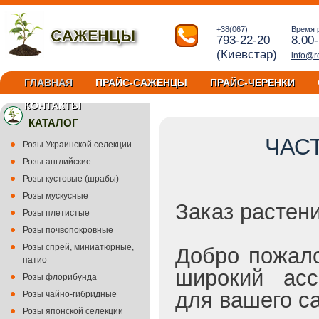
+38(067)
Время 
793-22-20
8.00
(Киевстар)
info@r
ГЛАВНАЯ
ПРАЙС-САЖЕНЦЫ
ПРАЙС-ЧЕРЕНКИ
КОНТАКТЫ
КАТАЛОГ
ЧАС
Розы Украинской селекции
Розы английские
Розы кустовые (шрабы)
Розы мускусные
Заказ растен
Розы плетистые
Розы почвопокровные
Розы спрей, миниатюрные,
Добро пожало
патио
широкий асс
Розы флорибунда
для вашего с
Розы чайно-гибридные
Розы японской селекции