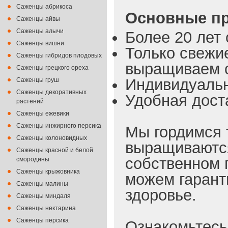
Саженцы абрикоса
Основные пр
Саженцы айвы
Саженцы алычи
Более 20 лет 
Саженцы вишни
Только свежи
Саженцы гибридов плодовых
выращиваем с
Саженцы грецкого ореха
Индивидуальн
Саженцы груш
Саженцы декоративных
Удобная доста
растений
Саженцы ежевики
Саженцы инжирного персика
Мы гордимся 
Саженцы колоновидных
выращиваются
Саженцы красной и белой
собственном 
смородины
Саженцы крыжовника
можем гарант
Саженцы малины
здоровье.
Саженцы миндаля
Саженцы нектарина
Саженцы персика
Ознакомьтесь