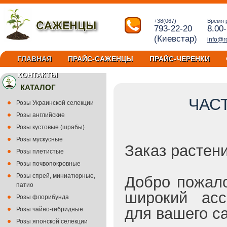
+38(067)
Время 
793-22-20
8.00
(Киевстар)
info@r
ГЛАВНАЯ
ПРАЙС-САЖЕНЦЫ
ПРАЙС-ЧЕРЕНКИ
КОНТАКТЫ
КАТАЛОГ
ЧАС
Розы Украинской селекции
Розы английские
Розы кустовые (шрабы)
Розы мускусные
Заказ растен
Розы плетистые
Розы почвопокровные
Розы спрей, миниатюрные,
Добро пожало
патио
широкий асс
Розы флорибунда
для вашего с
Розы чайно-гибридные
Розы японской селекции