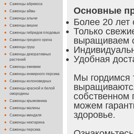
Саженцы абрикоса
Основные пр
Саженцы айвы
Саженцы алычи
Более 20 лет 
Саженцы вишни
Только свежи
Саженцы гибридов плодовых
выращиваем с
Саженцы грецкого ореха
Индивидуальн
Саженцы груш
Саженцы декоративных
Удобная доста
растений
Саженцы ежевики
Саженцы инжирного персика
Мы гордимся 
Саженцы колоновидных
выращиваются
Саженцы красной и белой
собственном 
смородины
Саженцы крыжовника
можем гарант
Саженцы малины
здоровье.
Саженцы миндаля
Саженцы нектарина
Саженцы персика
Ознакомьтесь