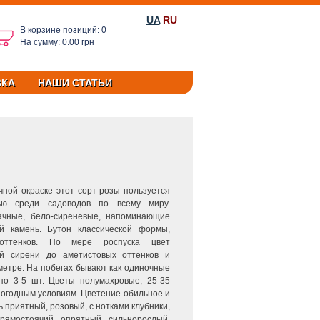
UA
RU
В корзине позиций: 0
На сумму: 0.00 грн
ВКА
НАШИ СТАТЬИ
ной окраске этот сорт розы пользуется
ью среди садоводов по всему миру.
рачные, бело-сиреневые, напоминающие
й камень. Бутон классической формы,
 оттенков. По мере роспуска цвет
й сирени до аметистовых оттенков и
аметре. На побегах бывают как одиночные
 по 3-5 шт. Цветы полумахровые, 25-35
 погодным условиям. Цветение обильное и
 приятный, розовый, с нотками клубники,
прямостоячий, опрятный, сильнорослый,