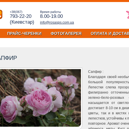
+38(067)
Время работы
793-22-20
8.00-19.00
(Киевстар)
info@rosasps.com.ua
ПРАЙС-ЧЕРЕНКИ
ФОТОГАЛЕРЕЯ
ОПЛАТА И ДОСТА
АПФИР
Сапфир :
Благодаря своей необыч
большой популярност
Лепестки слегка проз
филигранно отточенны
зелено-бело-розовых
насыщается от светло
достигает 8-10 см в ди
цветы, так и в кистях
лепестков, устойчивы к
повторное. Аромат очень
абрикоса, мяты. Куст 