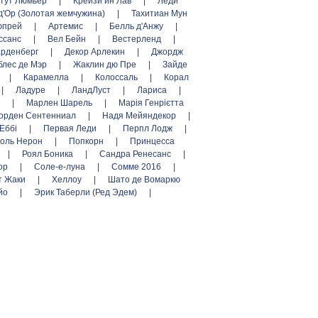
тут Люмьер
|
Крейзи ин Лав
|
Леди
д'Ор (Золотая жемчужина)
|
Тахитиан Мун
юпрей
|
Артемис
|
Белль д'Анжу
|
ссанс
|
Вел Бейн
|
Вестерленд
|
арденберг
|
Декор Арлекин
|
Джордж
блес де Мэр
|
Жаклин дю Пре
|
Зайде
|
Карамелла
|
Колоссаль
|
Корал
|
Ладуре
|
ЛандЛуст
|
Лариса
|
ь
|
Марлен Шарель
|
Марія Генрієтта
орден Сентенниал
|
Надя Мейяндекор
|
 Еббі
|
Первая Леди
|
Перпл Лодж
|
оль Нерон
|
Попкорн
|
Принцесса
|
Роял Боника
|
Сандра Ренесанс
|
кор
|
Соле-е-луна
|
Сомме 2016
|
т Жаки
|
Хеллоу
|
Шато де Вомаркю
йо
|
Эрик Таберли (Ред Эдем)
|