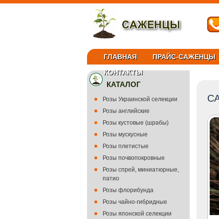
ГЛАВНАЯ
ПРАЙС-САЖЕНЦЫ
КОНТАКТЫ
КАТАЛОГ
С
Розы Украинской селекции
Розы английские
Розы кустовые (шрабы)
Розы мускусные
Розы плетистые
Розы почвопокровные
Розы спрей, миниатюрные,
патио
Розы флорибунда
Розы чайно-гибридные
Розы японской селекции