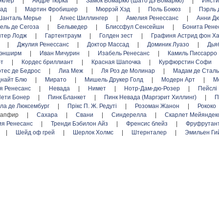
Эклер
|
Андре Тюрка
|
Замок Вомаркю (Шато дэ Вомаркю)
|
Инсти
лад
|
Мартин Фробишер
|
Мюррэй Хэд
|
Поль Бокюз
|
Пэрль 
Шанталь Мерье
|
Агнес Шиллингер
|
Амелия Ренессанс
|
Анни Д
ель де Сегоза
|
Бельведер
|
Блиссфул Сенсейшн
|
Бонита Рене
нтер Лодж
|
Гартентраум
|
Голден зест
|
Графиня Астрид фон Х
н
|
Джулия Ренессанс
|
Доктор Массад
|
Доминик Луазо
|
Дья
нэнширм
|
Иван Мичурин
|
Изабель Ренесанс
|
Камиль Писсарро
фт
|
Кордес бриллиант
|
Красная Шапочка
|
Курфюрстин Софи
отес де Бедрос
|
Лиа Меж
|
Ля Роз де Молинар
|
Мадам де Стал
найт Блю
|
Мирато
|
Мишель Друкер Голд
|
Модерн Арт
|
М
я Ренесанс
|
Невада
|
Нимет
|
Нотр-Дам-дю-Розер
|
Пейслі
ети Бонер
|
Пинк Бланкет
|
Пинк Невада (Маргэрит Хиллинг)
|
П
ла де Люксембург
|
Прікс П. Ж. Редуті
|
Розоман Жанон
|
Рококо
апфир
|
Сахара
|
Свани
|
Синдерелла
|
Скарлет Мейянде
я Ренесанс
|
Тренди Бэбилон Айз
|
Френсис блейз
|
Фруфрутан
|
Шейд оф грей
|
Шерлок Холмс
|
Штернталер
|
Эмильен Ги