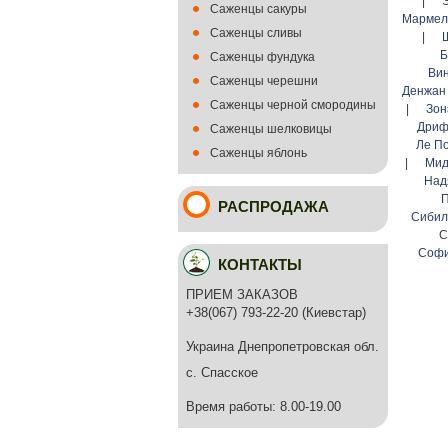
|
Саженцы сакуры
Марме
Саженцы сливы
|
Б
Саженцы фундука
Ви
Саженцы черешни
Денжа
Саженцы черной смородины
|
Зо
Дри
Саженцы шелковицы
Ле П
Саженцы яблонь
|
Мид
Над
П
РАСПРОДАЖА
Сибил
С
Софи
КОНТАКТЫ
ПРИЕМ ЗАКАЗОВ
+38(067) 793-22-20 (Киевстар)
Украина Днепропетровская обл.
с. Спасское
Время работы: 8.00-19.00