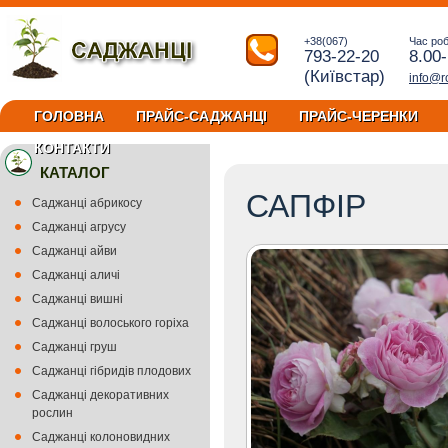
+38(067)
Час ро
793-22-20
8.00
(Київстар)
info@r
ГОЛОВНА
ПРАЙС-САДЖАНЦІ
ПРАЙС-ЧЕРЕНКИ
КОНТАКТИ
КАТАЛОГ
САПФІР
Саджанці абрикосу
Саджанці агрусу
Саджанці айви
Саджанці аличі
Саджанці вишні
Саджанці волоського горіха
Саджанці груш
Саджанці гібридів плодових
Саджанці декоративних
рослин
Саджанці колоновидних