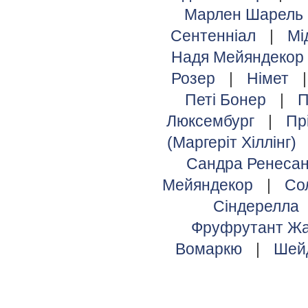
Марлен Шарель
Сентенніал
|
Мі
Надя Мейяндекор
Розер
|
Німет
Петі Бонер
|
П
Люксембург
|
Пр
(Маргеріт Хіллінг)
Сандра Ренеса
Мейяндекор
|
Со
Сіндерелла
Фруфрутант Жа
Вомаркю
|
Шей