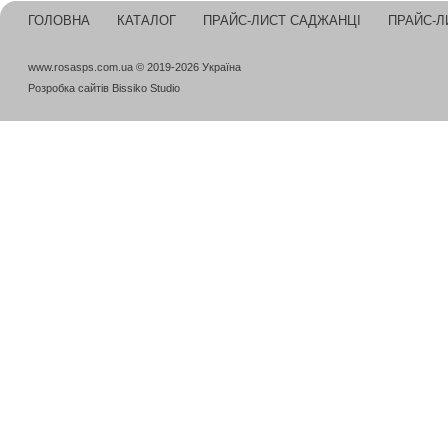
ГОЛОВНА
КАТАЛОГ
ПРАЙС-ЛИСТ САДЖАНЦІ
ПРАЙС-Л
www.rosasps.com.ua © 2019-2026 Україна
Розробка сайтів
Bissiko Studio