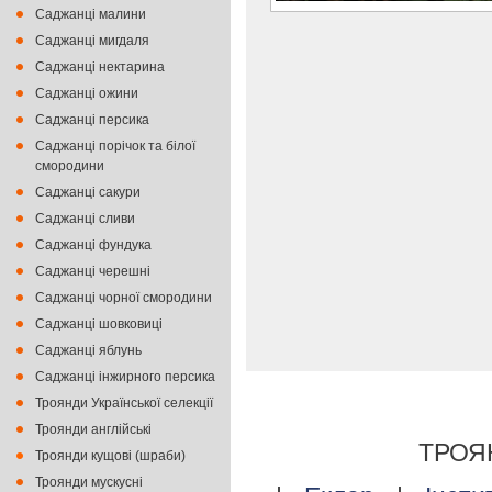
Саджанці малини
Саджанці мигдаля
Саджанці нектарина
Саджанці ожини
Саджанці персика
Саджанці порічок та білої
смородини
Саджанці сакури
Саджанці сливи
Саджанці фундука
Саджанці черешні
Саджанці чорної смородини
Саджанці шовковиці
Саджанці яблунь
Саджанці інжирного персика
Троянди Української селекції
Троянди англійські
ТРОЯ
Троянди кущові (шраби)
Троянди мускусні