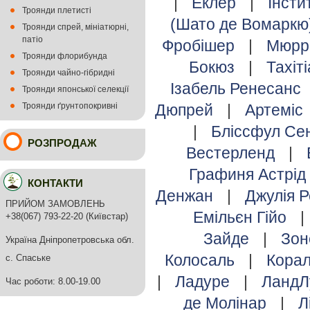
|
Еклер
|
Інсти
Троянди плетисті
(Шато де Вомаркю
Троянди спрей, мініатюрні,
патіо
Фробішер
|
Мюрр
Троянди флорибунда
Бокюз
|
Тахіт
Троянди чайно-гібридні
Ізабель Ренесанс
Троянди японської селекції
Троянди ґрунтопокривні
Дюпрей
|
Артеміс
|
Бліссфул С
РОЗПРОДАЖ
Вестерленд
|
Графиня Астрід
КОНТАКТИ
Денжан
|
Джулія 
ПРИЙОМ ЗАМОВЛЕНЬ
Емільєн Гійо
|
+38(067) 793-22-20 (Київстар)
Зайде
|
Зо
Україна Дніпропетровська обл.
Колосаль
|
Кора
с. Спаське
|
Ладуре
|
ЛандЛ
Час роботи: 8.00-19.00
де Молінар
|
Л