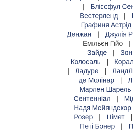
|
Бліссфул С
Вестерленд
|
Графиня Астрід
Денжан
|
Джулія 
Емільєн Гійо
|
Зайде
|
Зо
Колосаль
|
Кора
|
Ладуре
|
ЛандЛ
де Молінар
|
Л
Марлен Шарель
Сентенніал
|
Мі
Надя Мейяндекор
Розер
|
Німет
Петі Бонер
|
П