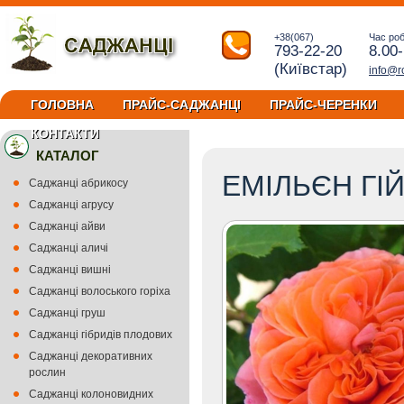
+38(067)
Час ро
793-22-20
8.00
(Київстар)
info@r
ГОЛОВНА
ПРАЙС-САДЖАНЦІ
ПРАЙС-ЧЕРЕНКИ
КОНТАКТИ
КАТАЛОГ
ЕМІЛЬЄН ГІ
Саджанці абрикосу
Саджанці агрусу
Саджанці айви
Саджанці аличі
Саджанці вишні
Саджанці волоського горіха
Саджанці груш
Саджанці гібридів плодових
Саджанці декоративних
рослин
Саджанці колоновидних