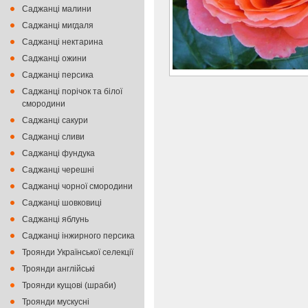
Саджанці малини
Саджанці мигдаля
Саджанці нектарина
Саджанці ожини
Саджанці персика
Саджанці порічок та білої
смородини
Саджанці сакури
Саджанці сливи
Саджанці фундука
Саджанці черешні
Саджанці чорної смородини
Саджанці шовковиці
Саджанці яблунь
Саджанці інжирного персика
Троянди Української селекції
Троянди англійські
Троянди кущові (шраби)
Троянди мускусні