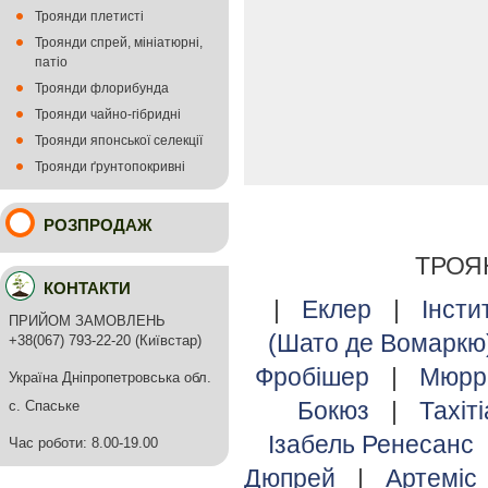
Троянди плетисті
Троянди спрей, мініатюрні,
патіо
Троянди флорибунда
Троянди чайно-гібридні
Троянди японської селекції
Троянди ґрунтопокривні
РОЗПРОДАЖ
ТРОЯ
КОНТАКТИ
|
Еклер
|
Інсти
ПРИЙОМ ЗАМОВЛЕНЬ
(Шато де Вомаркю
+38(067) 793-22-20 (Київстар)
Фробішер
|
Мюрр
Україна Дніпропетровська обл.
Бокюз
|
Тахіт
с. Спаське
Ізабель Ренесанс
Час роботи: 8.00-19.00
Дюпрей
|
Артеміс