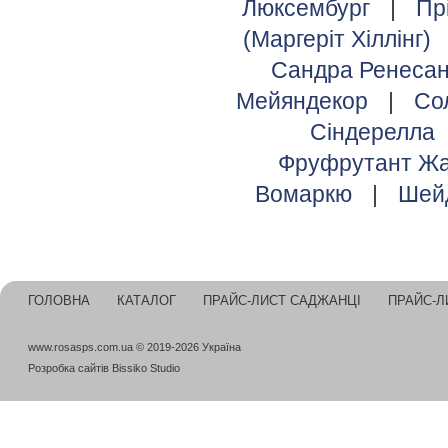
Люксембург
|
Пр
(Маргеріт Хіллінг)
Сандра Ренеса
Мейяндекор
|
Со
Сіндерелла
Фруфрутант Жа
Вомаркю
|
Шей
ГОЛОВНА
КАТАЛОГ
ПРАЙС-ЛИСТ САДЖАНЦІ
ПРАЙС-Л
www.rosasps.com.ua © 2019-2026 Україна
Розробка сайтів
Bissiko Studio