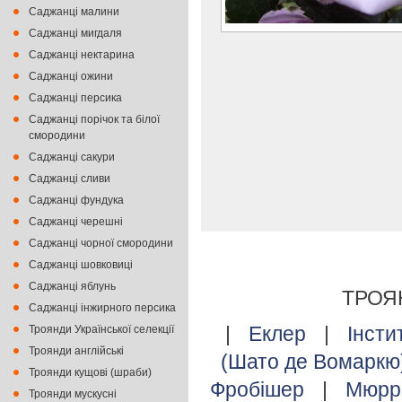
Саджанці малини
Саджанці мигдаля
Саджанці нектарина
Саджанці ожини
Саджанці персика
Саджанці порічок та білої
смородини
Саджанці сакури
Саджанці сливи
Саджанці фундука
Саджанці черешні
Саджанці чорної смородини
Саджанці шовковиці
Саджанці яблунь
ТРОЯ
Саджанці інжирного персика
|
Еклер
|
Інсти
Троянди Української селекції
Троянди англійські
(Шато де Вомаркю
Троянди кущові (шраби)
Фробішер
|
Мюрр
Троянди мускусні