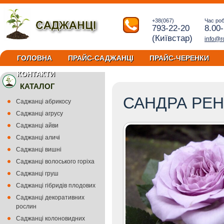
+38(067)
Час ро
793-22-20
8.00
(Київстар)
info@r
ГОЛОВНА
ПРАЙС-САДЖАНЦІ
ПРАЙС-ЧЕРЕНКИ
КОНТАКТИ
КАТАЛОГ
САНДРА РЕ
Саджанці абрикосу
Саджанці агрусу
Саджанці айви
Саджанці аличі
Саджанці вишні
Саджанці волоського горіха
Саджанці груш
Саджанці гібридів плодових
Саджанці декоративних
рослин
Саджанці колоновидних