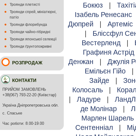
Бокюз
|
Тахіт
Троянди плетисті
Троянди спрей, мініатюрні,
Ізабель Ренесанс
патіо
Дюпрей
|
Артеміс
Троянди флорибунда
|
Бліссфул С
Троянди чайно-гібридні
Троянди японської селекції
Вестерленд
|
Троянди ґрунтопокривні
Графиня Астрід
Денжан
|
Джулія 
РОЗПРОДАЖ
Емільєн Гійо
|
Зайде
|
Зо
КОНТАКТИ
Колосаль
|
Кора
ПРИЙОМ ЗАМОВЛЕНЬ
+38(067) 793-22-20 (Київстар)
|
Ладуре
|
ЛандЛ
Україна Дніпропетровська обл.
де Молінар
|
Л
с. Спаське
Марлен Шарель
Час роботи: 8.00-19.00
Сентенніал
|
Мі