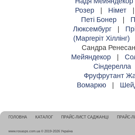
Надя Мейяндекор
Розер
|
Німет
Петі Бонер
|
П
Люксембург
|
Пр
(Маргеріт Хіллінг)
Сандра Ренеса
Мейяндекор
|
Со
Сіндерелла
Фруфрутант Жа
Вомаркю
|
Шей
ГОЛОВНА
КАТАЛОГ
ПРАЙС-ЛИСТ САДЖАНЦІ
ПРАЙС-Л
www.rosasps.com.ua © 2019-2026 Україна